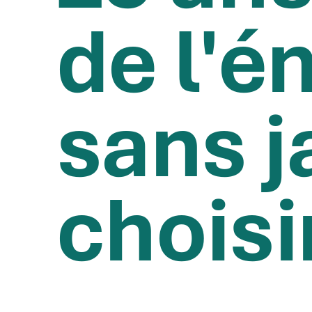
de l'é
sans 
choisi