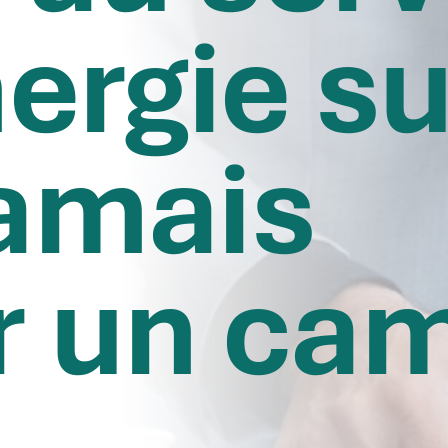
nergie su
jamais
r un ca