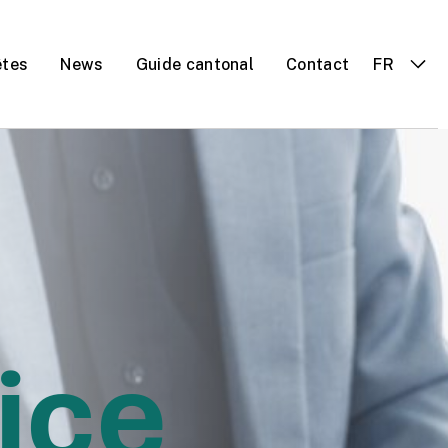
êtes
News
Guide cantonal
Contact
FR
 gaz
 ?
ice