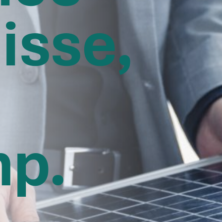
isse,
mp.