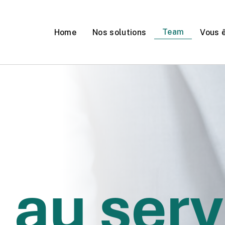
Team
Home
Nos solutions
Vous 
ez-vous une chaudière à
e moyen de chauffage
OUI
NON
 au serv