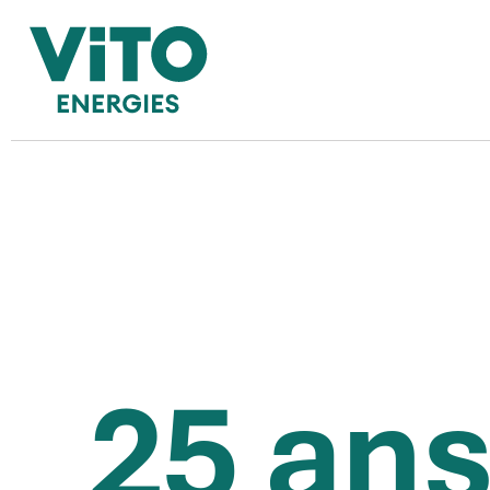
Utilis
comm
25 ans