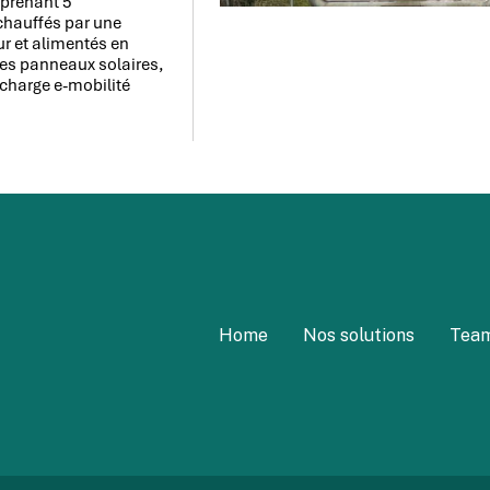
mprenant 5
hauffés par une
r et alimentés en
 des panneaux solaires,
charge e-mobilité
Home
Nos solutions
Tea