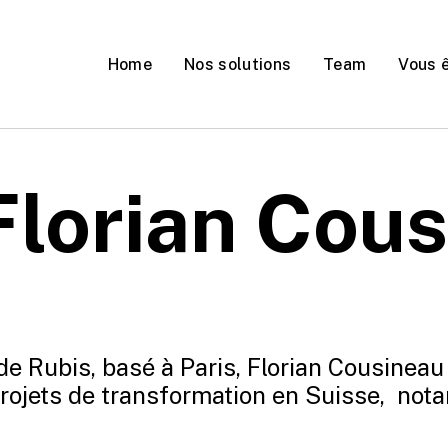
Home
Nos solutions
Team
Vous 
ez-vous une chaudière à
e moyen de chauffage
 Florian Cou
OUI
NON
e Rubis, basé à Paris, Florian Cousineau 
projets de transformation en Suisse, not