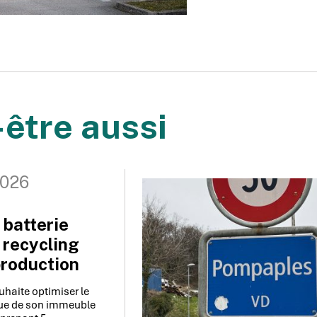
être aussi
2026
 batterie
recycling
production
uhaite optimiser le
que de son immeuble