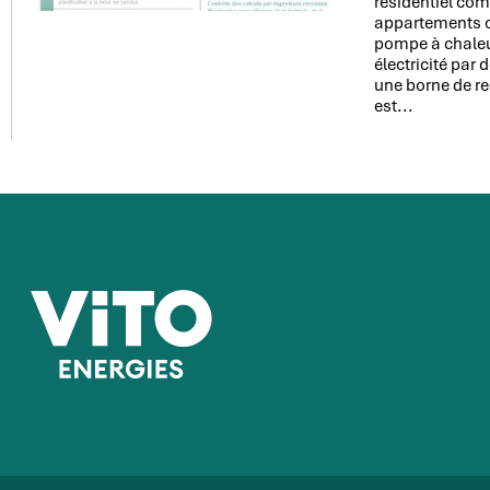
résidentiel co
appartements c
pompe à chaleu
électricité par
une borne de re
est...